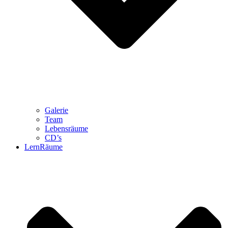
Galerie
Team
Lebensräume
CD’s
LernRäume