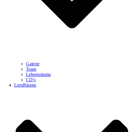
Galerie
Team
Lebensräume
CD’s
LernRäume