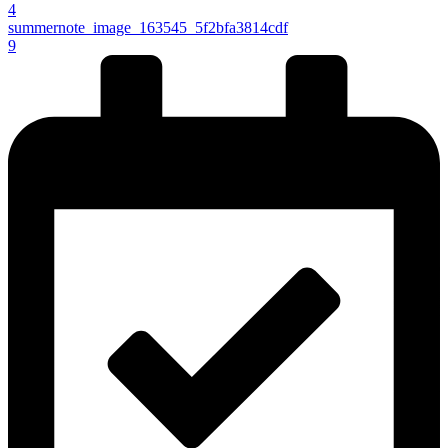
4
summernote_image_163545_5f2bfa3814cdf
9