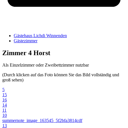
Gästehaus Lichdi Winnenden
Gästezimmer
Zimmer 4 Horst
Als Einzelzimmer oder Zweibettzimmer nutzbar
(Durch klicken auf das Foto können Sie das Bild vollständig und
groß sehen)
5
15
16
14
11
10
summernote_image_163545_5f2bfa3814cdf
13